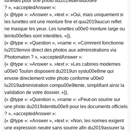
lunettes pour une photo du2019identitu00e9
? », »acceptedAnswer »:
{« @type »: »Answer », »text »: »Oui, mais uniquement si
les lunettes ont une monture fine et quu2019aucun reflet
ne masque les yeux. Les lunettes u00e0 monture large ou
teintu00e9es sont interdites. »}},
{« @type »: »Question », »name »: »Comment fonctionne
lu2019envoi direct des photos aux administrations via
Photomaton ? », »acceptedAnswer »:
{« @type »: »Answer », »text »: »Les cabines modernes
u00e0 Toulon disposent du2019un systu00e8me qui
envoie directement votre photo conforme u00e0
lu2019administration compu00e9tente, simplifiant ainsi la
validation de votre dossier. »}},
{« @type »: »Question », »name »: »Peut-on sourire sur
une photo du2019identitu00e9 pour les documents officiels
? », »acceptedAnswer »:
{« @type »: »Answer », »text »: »Non, les normes exigent
une expression neutre sans sourire afin du2019assurer la