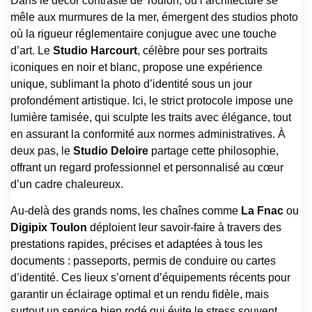
Dans le décor contrasté de Toulon, où l’architecture se
mêle aux murmures de la mer, émergent des studios photo
où la rigueur réglementaire conjugue avec une touche
d’art. Le
Studio Harcourt
, célèbre pour ses portraits
iconiques en noir et blanc, propose une expérience
unique, sublimant la photo d’identité sous un jour
profondément artistique. Ici, le strict protocole impose une
lumière tamisée, qui sculpte les traits avec élégance, tout
en assurant la conformité aux normes administratives. À
deux pas, le
Studio Deloire
partage cette philosophie,
offrant un regard professionnel et personnalisé au cœur
d’un cadre chaleureux.
Au-delà des grands noms, les chaînes comme
La Fnac
ou
Digipix Toulon
déploient leur savoir-faire à travers des
prestations rapides, précises et adaptées à tous les
documents : passeports, permis de conduire ou cartes
d’identité. Ces lieux s’ornent d’équipements récents pour
garantir un éclairage optimal et un rendu fidèle, mais
surtout un service bien rodé qui évite le stress souvent