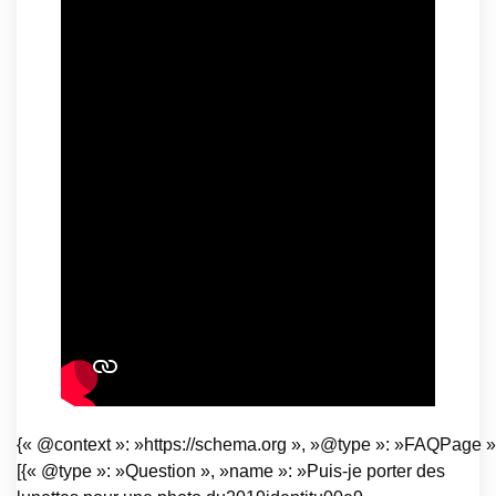
{« @context »: »https://schema.org », »@type »: »FAQPage »,
[{« @type »: »Question », »name »: »Puis-je porter des