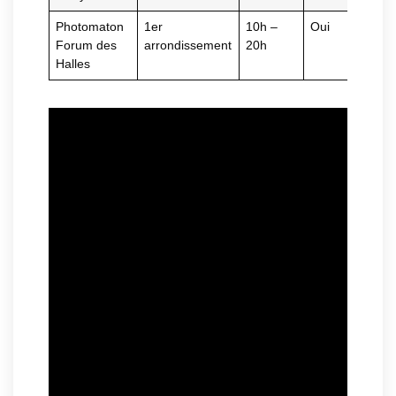
Photomaton
1er
10h –
Oui
Forum des
arrondissement
20h
Halles