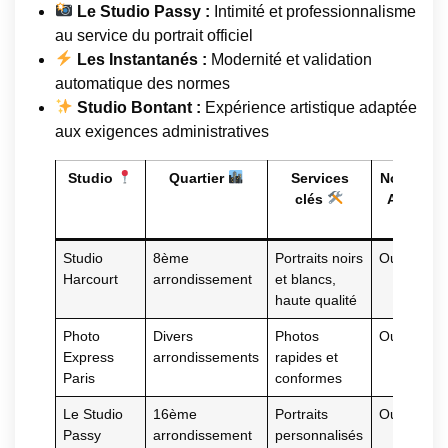
Le Studio Passy :
Intimité et professionnalisme
au service du portrait officiel
Les Instantanés :
Modernité et validation
automatique des normes
Studio Bontant :
Expérience artistique adaptée
aux exigences administratives
Studio
Quartier
Services
Normes
clés
ANTS
Studio
8ème
Portraits noirs
Oui
Harcourt
arrondissement
et blancs,
haute qualité
Photo
Divers
Photos
Oui
Express
arrondissements
rapides et
Paris
conformes
Le Studio
16ème
Portraits
Oui
Passy
arrondissement
personnalisés