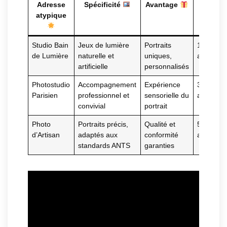
Adresse
Spécificité
Avantage
Zon
atypique
Studio Bain
Jeux de lumière
Portraits
11ème
de Lumière
naturelle et
uniques,
arrondis
artificielle
personnalisés
Photostudio
Accompagnement
Expérience
3ème
Parisien
professionnel et
sensorielle du
arrondis
convivial
portrait
Photo
Portraits précis,
Qualité et
5ème
d’Artisan
adaptés aux
conformité
arrondis
standards ANTS
garanties