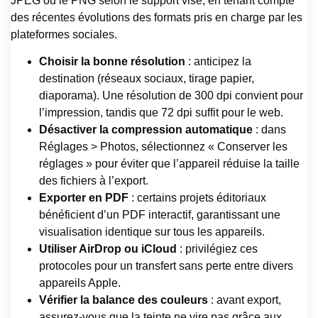
JPEG ou le PNG selon le support visé, en tenant compte
des récentes évolutions des formats pris en charge par les
plateformes sociales.
Choisir la bonne résolution
: anticipez la
destination (réseaux sociaux, tirage papier,
diaporama). Une résolution de 300 dpi convient pour
l’impression, tandis que 72 dpi suffit pour le web.
Désactiver la compression automatique
: dans
Réglages > Photos, sélectionnez « Conserver les
réglages » pour éviter que l’appareil réduise la taille
des fichiers à l’export.
Exporter en PDF
: certains projets éditoriaux
bénéficient d’un PDF interactif, garantissant une
visualisation identique sur tous les appareils.
Utiliser AirDrop ou iCloud
: privilégiez ces
protocoles pour un transfert sans perte entre divers
appareils Apple.
Vérifier la balance des couleurs
: avant export,
assurez-vous que la teinte ne vire pas grâce aux