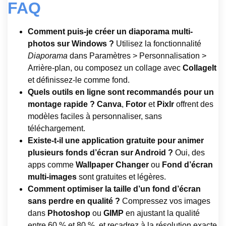
FAQ
Comment puis-je créer un diaporama multi-
photos sur Windows ?
Utilisez la fonctionnalité
Diaporama
dans Paramètres > Personnalisation >
Arrière-plan, ou composez un collage avec
CollageIt
et définissez-le comme fond.
Quels outils en ligne sont recommandés pour un
montage rapide ?
Canva
,
Fotor
et
Pixlr
offrent des
modèles faciles à personnaliser, sans
téléchargement.
Existe-t-il une application gratuite pour animer
plusieurs fonds d’écran sur Android ?
Oui, des
apps comme
Wallpaper Changer
ou
Fond d’écran
multi-images
sont gratuites et légères.
Comment optimiser la taille d’un fond d’écran
sans perdre en qualité ?
Compressez vos images
dans
Photoshop
ou
GIMP
en ajustant la qualité
entre 60 % et 80 %, et recadrez à la résolution exacte