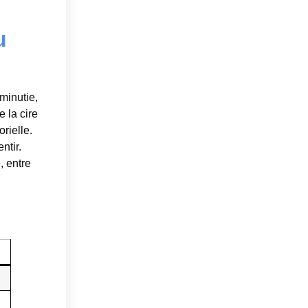
u
minutie,
e la cire
rielle.
ntir.
, entre