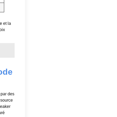
e et la
oix
mode
 par des
 source
neaker
uré