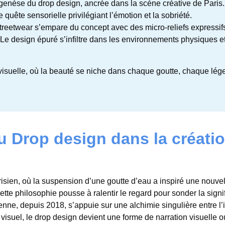
genèse du drop design, ancrée dans la scène créative de Paris.
quête sensorielle privilégiant l’émotion et la sobriété.
treetwear s’empare du concept avec des micro-reliefs expressif
Le design épuré s’infiltre dans les environnements physiques e
 visuelle, où la beauté se niche dans chaque goutte, chaque lég
u Drop design dans la créati
risien, où la suspension d’une goutte d’eau a inspiré une nouvel
tte philosophie pousse à ralentir le regard pour sonder la signi
enne, depuis 2018, s’appuie sur une alchimie singulière entre l’i
t visuel, le drop design devient une forme de narration visuelle o