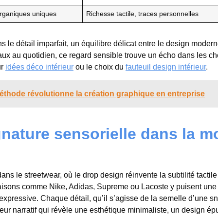
rganiques uniques
Richesse tactile, traces personnelles
le détail imparfait, un équilibre délicat entre le design modern
aux au quotidien, ce regard sensible trouve un écho dans les ch
ur
idées déco intérieur
ou le choix du
fauteuil design intérieur
.
éthode révolutionne la création graphique en entreprise
gnature sensorielle dans la 
s le streetwear, où le drop design réinvente la subtilité tactile
s maisons comme Nike, Adidas, Supreme ou Lacoste y puisent une
expressive. Chaque détail, qu’il s’agisse de la semelle d’une s
eur narratif qui révèle une esthétique minimaliste, un design ép