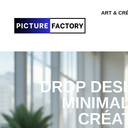
ART & CR
DROP DESI
MINIMA
CRÉA