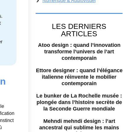
Numérique & Audiovisuel
s.
t
LES DERNIERS
ARTICLES
er
Atoo design : quand l’innovation
transforme l’univers de l’art
contemporain
Ettore designer : quand l’élégance
italienne réinvente le mobilier
on
contemporain
Le bunker de La Rochelle musée :
plongée dans l’histoire secrète de
le
la Seconde Guerre mondiale
fication
nstinct
Mehndi mehndi design : l’art
ancestral qui sublime les mains
ù