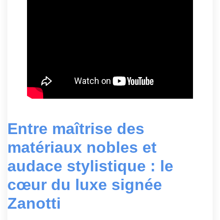
Entre maîtrise des
matériaux nobles et
audace stylistique : le
cœur du luxe signée
Zanotti