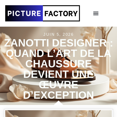
JUIN 5, 2026
ZANOTTI DESIGNER :
QUAND L’ART DE LA
CHAUSSURE
DEVIENT UNE
ŒUVRE
D’EXCEPTION