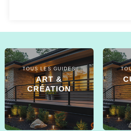
TOUS LES GUIDES
TO
ART &
C
CRÉATION
EN SAVOIR +