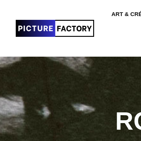
ART & CR
R