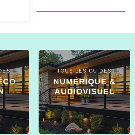
DES
TOUS LES GUIDES
ÉCO
NUMÉRIQUE &
N
AUDIOVISUEL
EN SAVOIR +