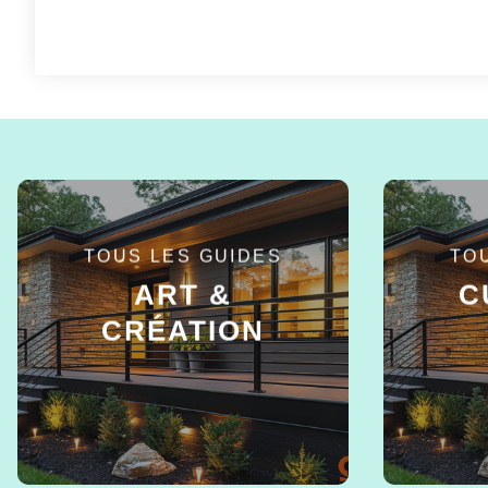
TOUS LES GUIDES
TO
ART &
C
CRÉATION
EN SAVOIR +