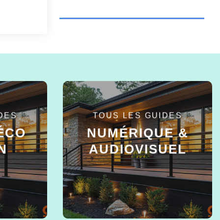
DES
TOUS LES GUIDES
ÉCO
NUMÉRIQUE &
N
AUDIOVISUEL
EN SAVOIR +