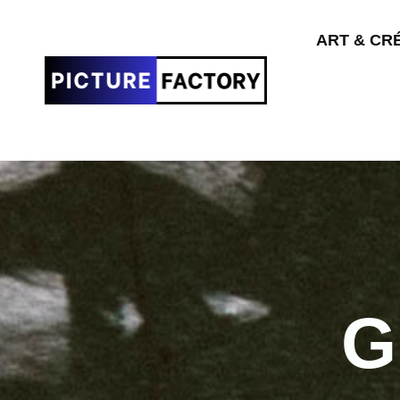
ART & CR
G