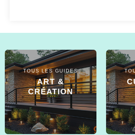
TOUS LES GUIDES
TO
ART &
C
CRÉATION
EN SAVOIR +