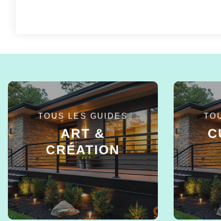
TOUS LES GUIDES
TO
ART &
C
CRÉATION
EN SAVOIR +