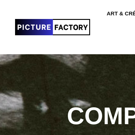
ART & CR
COMP