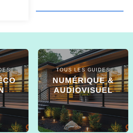
DES
TOUS LES GUIDES
ÉCO
NUMÉRIQUE &
N
AUDIOVISUEL
EN SAVOIR +