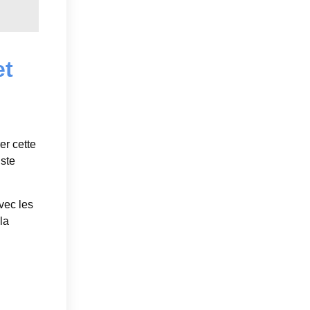
et
er cette
iste
vec les
la