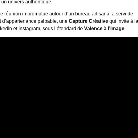
à un univers authentique.
e réunion impromptue autour d’un bureau artisanal a servi de
nt d’appartenance palpable, une
Capture Créative
qui invite à l
nkedIn et Instagram, sous l’étendard de
Valence à l’Image
.