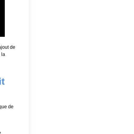
ajout de
 la
it
que de
e