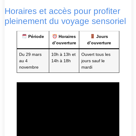
Horaires et accès pour profiter
pleinement du voyage sensoriel
Période
Horaires
Jours
d’ouverture
d’ouverture
Du 29 mars
10h à 13h et
Ouvert tous les
au 4
14h à 18h
jours sauf le
novembre
mardi