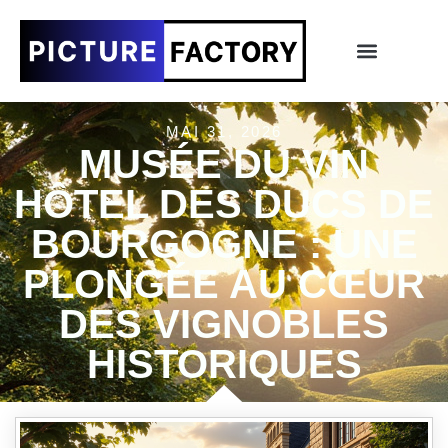
MAI 31, 2026
MUSÉE DU VIN
HÔTEL DES DUCS DE
BOURGOGNE : UNE
PLONGÉE AU CŒUR
DES VIGNOBLES
HISTORIQUES