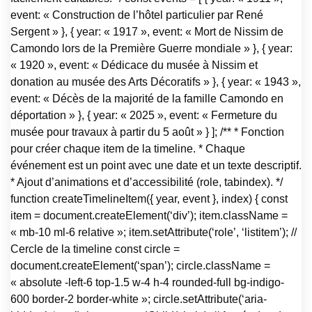
event: « Construction de l’hôtel particulier par René
Sergent » }, { year: « 1917 », event: « Mort de Nissim de
Camondo lors de la Première Guerre mondiale » }, { year:
« 1920 », event: « Dédicace du musée à Nissim et
donation au musée des Arts Décoratifs » }, { year: « 1943 »,
event: « Décès de la majorité de la famille Camondo en
déportation » }, { year: « 2025 », event: « Fermeture du
musée pour travaux à partir du 5 août » } ]; /** * Fonction
pour créer chaque item de la timeline. * Chaque
événement est un point avec une date et un texte descriptif.
* Ajout d’animations et d’accessibilité (role, tabindex). */
function createTimelineItem({ year, event }, index) { const
item = document.createElement(‘div’); item.className =
« mb-10 ml-6 relative »; item.setAttribute(‘role’, ‘listitem’); //
Cercle de la timeline const circle =
document.createElement(‘span’); circle.className =
« absolute -left-6 top-1.5 w-4 h-4 rounded-full bg-indigo-
600 border-2 border-white »; circle.setAttribute(‘aria-