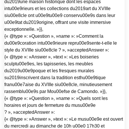
du2019une maison historique dont les espaces
intu00e9rieurs et les collections du2019art du XVIIIe
siu00e8cle ont u00e9tu00e9 conservu00e9s dans leur
u00e9tat du2019origine, offrant une visite immersive
exceptionnelle. »}},
{« @type »: »Question », »name »: »Comment la
du00e9coration intu00e9rieure repru00e9sente-t-elle le
style du XVIIIe siu00e8cle ? », »acceptedAnswer »:
{« @type »: »Answer », »text »: »Les boiseries
sculptu00e9es, les tapisseries, les meubles
du2019u00e9poque et les fresques murales
su2019inscrivent dans la tradition esthu00e9tique
franu00e7aise du XVIIIe siu00e8cle, minutieusement
rassemblu00e9s par Mou00efse de Camondo. »}},
{« @type »: »Question », »name »: »Quels sont les
horaires et jours de fermeture du musu00e9e
? », »acceptedAnswer »:
{« @type »: »Answer », »text »: »Le musu00e9e est ouvert
du mercredi au dimanche de 10h u00e0 17h30 et