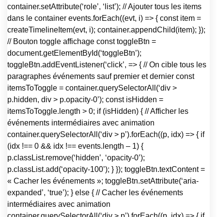
container.setAttribute(‘role’, ‘list’); // Ajouter tous les items
dans le container events.forEach((evt, i) => { const item =
createTimelineItem(evt, i); container.appendChild(item); });
// Bouton toggle affichage const toggleBtn =
document.getElementById(‘toggleBtn’);
toggleBtn.addEventListener(‘click’, => { // On cible tous les
paragraphes événements sauf premier et dernier const
itemsToToggle = container.querySelectorAll(‘div >
p.hidden, div > p.opacity-0’); const isHidden =
itemsToToggle.length > 0; if (isHidden) { // Afficher les
événements intermédiaires avec animation
container.querySelectorAll(‘div > p’).forEach((p, idx) => { if
(idx !== 0 && idx !== events.length – 1) {
p.classList.remove(‘hidden’, ‘opacity-0’);
p.classList.add(‘opacity-100’); } }); toggleBtn.textContent =
« Cacher les événements »; toggleBtn.setAttribute(‘aria-
expanded’, ‘true’); } else { // Cacher les événements
intermédiaires avec animation
container.querySelectorAll(‘div > p’).forEach((p, idx) => { if