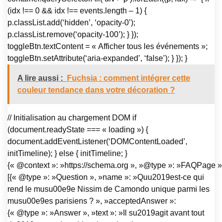
(idx !== 0 && idx !== events.length – 1) {
p.classList.add(‘hidden’, ‘opacity-0’);
p.classList.remove(‘opacity-100’); } });
toggleBtn.textContent = « Afficher tous les événements »;
toggleBtn.setAttribute(‘aria-expanded’, ‘false’); } }); }
A lire aussi :
Fuchsia : comment intégrer cette
couleur tendance dans votre décoration ?
// Initialisation au chargement DOM if
(document.readyState === « loading ») {
document.addEventListener(‘DOMContentLoaded’,
initTimeline); } else { initTimeline; }
{« @context »: »https://schema.org », »@type »: »FAQPage »,
[{« @type »: »Question », »name »: »Quu2019est-ce qui
rend le musu00e9e Nissim de Camondo unique parmi les
musu00e9es parisiens ? », »acceptedAnswer »:
{« @type »: »Answer », »text »: »Il su2019agit avant tout