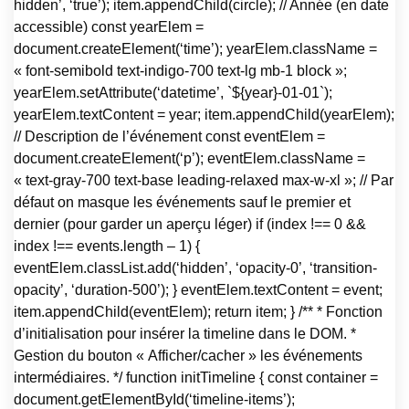
hidden’, ‘true’); item.appendChild(circle); // Année (en date
accessible) const yearElem =
document.createElement(‘time’); yearElem.className =
« font-semibold text-indigo-700 text-lg mb-1 block »;
yearElem.setAttribute(‘datetime’, `${year}-01-01`);
yearElem.textContent = year; item.appendChild(yearElem);
// Description de l’événement const eventElem =
document.createElement(‘p’); eventElem.className =
« text-gray-700 text-base leading-relaxed max-w-xl »; // Par
défaut on masque les événements sauf le premier et
dernier (pour garder un aperçu léger) if (index !== 0 &&
index !== events.length – 1) {
eventElem.classList.add(‘hidden’, ‘opacity-0’, ‘transition-
opacity’, ‘duration-500’); } eventElem.textContent = event;
item.appendChild(eventElem); return item; } /** * Fonction
d’initialisation pour insérer la timeline dans le DOM. *
Gestion du bouton « Afficher/cacher » les événements
intermédiaires. */ function initTimeline { const container =
document.getElementById(‘timeline-items’);