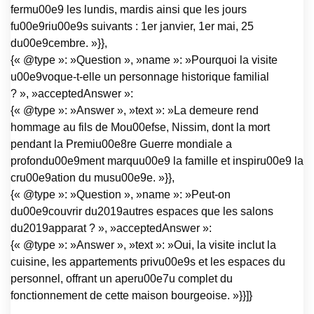
fermu00e9 les lundis, mardis ainsi que les jours
fu00e9riu00e9s suivants : 1er janvier, 1er mai, 25
du00e9cembre. »}},
{« @type »: »Question », »name »: »Pourquoi la visite
u00e9voque-t-elle un personnage historique familial
? », »acceptedAnswer »:
{« @type »: »Answer », »text »: »La demeure rend
hommage au fils de Mou00efse, Nissim, dont la mort
pendant la Premiu00e8re Guerre mondiale a
profondu00e9ment marquu00e9 la famille et inspiru00e9 la
cru00e9ation du musu00e9e. »}},
{« @type »: »Question », »name »: »Peut-on
du00e9couvrir du2019autres espaces que les salons
du2019apparat ? », »acceptedAnswer »:
{« @type »: »Answer », »text »: »Oui, la visite inclut la
cuisine, les appartements privu00e9s et les espaces du
personnel, offrant un aperu00e7u complet du
fonctionnement de cette maison bourgeoise. »}}]}