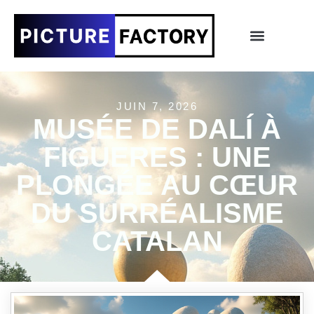
JUIN 7, 2026
MUSÉE DE DALÍ À
FIGUERES : UNE
PLONGÉE AU CŒUR
DU SURRÉALISME
CATALAN