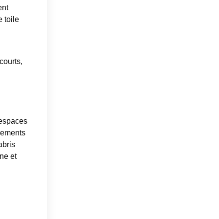
ent
 toile
courts,
 espaces
inements
abris
ne et