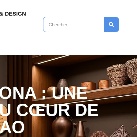
& DESIGN
ONA : UNE
U CŒUR DE
CAO