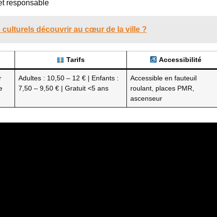
et responsable
culturels découvrir au cœur de la ville ?
Tarifs
Accessibilité
r
Adultes : 10,50 – 12 € | Enfants :
Accessible en fauteuil
e
7,50 – 9,50 € | Gratuit <5 ans
roulant, places PMR,
ascenseur