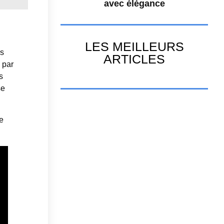
avec élégance
LES MEILLEURS
rs
ARTICLES
 par
s
se
ie