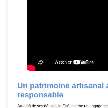
Un patrimoine artisanal
responsable
Au-delà de ses délices, la Cité incarne un engagement