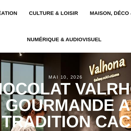
ÉATION
CULTURE & LOISIR
MAISON, DÉCO 
NUMÉRIQUE & AUDIOVISUEL
MAI 10, 2026
OCOLAT VALRH
N GOURMANDE A
 TRADITION CA