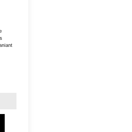
e
s
aniant