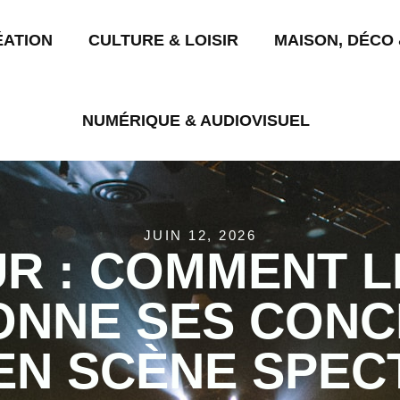
ÉATION
CULTURE & LOISIR
MAISON, DÉCO 
NUMÉRIQUE & AUDIOVISUEL
JUIN 12, 2026
R : COMMENT 
ONNE SES CONC
 EN SCÈNE SPEC