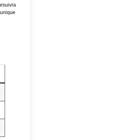
ursuivra
n unique