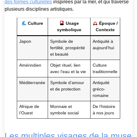
des formes culturelles
inspirées par la mer, et qui traverse
plusieurs disciplines artistiques.
Culture
Usage
Époque /
symbolique
Contexte
Japon
Symbole de
Antiquité à
fertilité, prospérité
aujourd’hui
et beauté
Amérindien
Objet rituel, lien
Culture
avec l’eau et la vie
traditionnelle
Méditerranée
Symbole d’amour
Antiquité
et de protection
gréco-
romaine
Afrique de
Monnaie et
De l’histoire
l’Ouest
symbole social
à nos jours
Les multiples visages de la muse