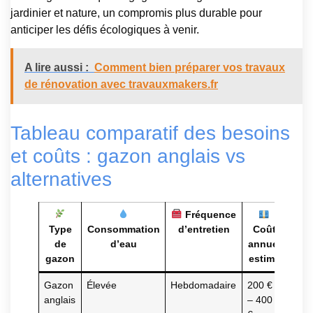
jardinier et nature, un compromis plus durable pour
anticiper les défis écologiques à venir.
A lire aussi :
Comment bien préparer vos travaux
de rénovation avec travauxmakers.fr
Tableau comparatif des besoins
et coûts : gazon anglais vs
alternatives
Fréquence
Type
Consommation
d’entretien
Coût
Rés
de
d’eau
annuel
gazon
estimé
piét
Gazon
Élevée
Hebdomadaire
200 €
Faib
anglais
– 400