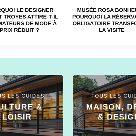
QUOI LE DESIGNER
MUSÉE ROSA BONHEU
 TROYES ATTIRE-T-IL
POURQUOI LA RÉSERV
MATEURS DE MODE À
OBLIGATOIRE TRANS
PRIX RÉDUIT ?
LA VISITE
US LES GUIDES
TOUS LES GUI
ULTURE &
MAISON, D
LOISIR
& DESIG
EN SAVOIR +
EN SAVOIR +