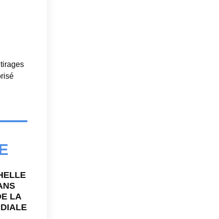
 tirages
risé
E
HELLE
ANS
DE LA
DIALE