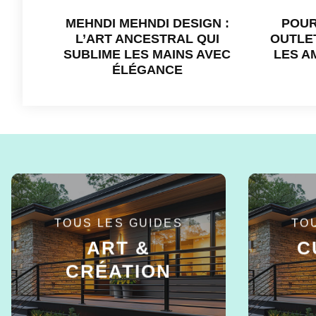
MEHNDI MEHNDI DESIGN :
POUR
L’ART ANCESTRAL QUI
OUTLET
SUBLIME LES MAINS AVEC
LES A
ÉLÉGANCE
TOUS LES GUIDES
TO
ART &
C
CRÉATION
EN SAVOIR +