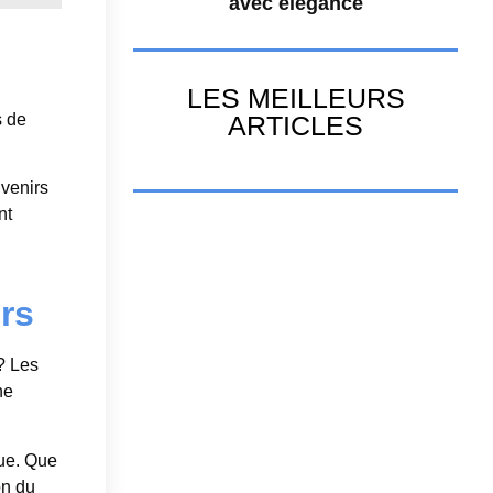
avec élégance
LES MEILLEURS
s de
ARTICLES
uvenirs
nt
rs
? Les
ne
que. Que
on du