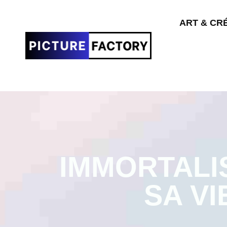
ART & CR
IMMORTALI
SA VI