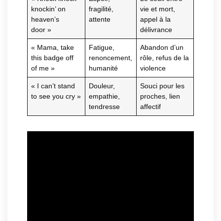
knockin’ on
fragilité,
vie et mort,
heaven’s
attente
appel à la
door »
délivrance
« Mama, take
Fatigue,
Abandon d’un
this badge off
renoncement,
rôle, refus de la
of me »
humanité
violence
« I can’t stand
Douleur,
Souci pour les
to see you cry »
empathie,
proches, lien
tendresse
affectif