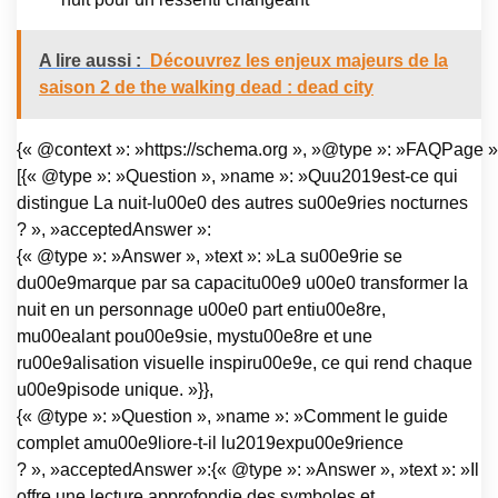
A lire aussi :
Découvrez les enjeux majeurs de la
saison 2 de the walking dead : dead city
{« @context »: »https://schema.org », »@type »: »FAQPage »,
[{« @type »: »Question », »name »: »Quu2019est-ce qui
distingue La nuit-lu00e0 des autres su00e9ries nocturnes
? », »acceptedAnswer »:
{« @type »: »Answer », »text »: »La su00e9rie se
du00e9marque par sa capacitu00e9 u00e0 transformer la
nuit en un personnage u00e0 part entiu00e8re,
mu00ealant pou00e9sie, mystu00e8re et une
ru00e9alisation visuelle inspiru00e9e, ce qui rend chaque
u00e9pisode unique. »}},
{« @type »: »Question », »name »: »Comment le guide
complet amu00e9liore-t-il lu2019expu00e9rience
? », »acceptedAnswer »:{« @type »: »Answer », »text »: »Il
offre une lecture approfondie des symboles et