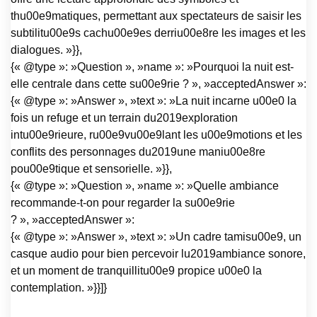
thu00e9matiques, permettant aux spectateurs de saisir les
subtilitu00e9s cachu00e9es derriu00e8re les images et les
dialogues. »}},
{« @type »: »Question », »name »: »Pourquoi la nuit est-
elle centrale dans cette su00e9rie ? », »acceptedAnswer »:
{« @type »: »Answer », »text »: »La nuit incarne u00e0 la
fois un refuge et un terrain du2019exploration
intu00e9rieure, ru00e9vu00e9lant les u00e9motions et les
conflits des personnages du2019une maniu00e8re
pou00e9tique et sensorielle. »}},
{« @type »: »Question », »name »: »Quelle ambiance
recommande-t-on pour regarder la su00e9rie
? », »acceptedAnswer »:
{« @type »: »Answer », »text »: »Un cadre tamisu00e9, un
casque audio pour bien percevoir lu2019ambiance sonore,
et un moment de tranquillitu00e9 propice u00e0 la
contemplation. »}}]}