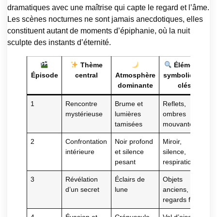
dramatiques avec une maîtrise qui capte le regard et l’âme.
Les scènes nocturnes ne sont jamais anecdotiques, elles
constituent autant de moments d’épiphanie, où la nuit
sculpte des instants d’éternité.
Thème
Éléments
Épisode
central
Atmosphère
symboliques
dominante
clés
1
Rencontre
Brume et
Reflets,
mystérieuse
lumières
ombres
tamisées
mouvantes
2
Confrontation
Noir profond
Miroir,
intérieure
et silence
silence,
pesant
respiration
3
Révélation
Éclairs de
Objets
d’un secret
lune
anciens,
regards furtifs