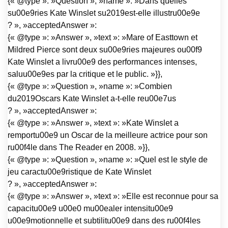
{« @type »: »Question », »name »: »Dans quelles
su00e9ries Kate Winslet su2019est-elle illustru00e9e
? », »acceptedAnswer »:
{« @type »: »Answer », »text »: »Mare of Easttown et
Mildred Pierce sont deux su00e9ries majeures ou00f9
Kate Winslet a livru00e9 des performances intenses,
saluu00e9es par la critique et le public. »}},
{« @type »: »Question », »name »: »Combien
du2019Oscars Kate Winslet a-t-elle reu00e7us
? », »acceptedAnswer »:
{« @type »: »Answer », »text »: »Kate Winslet a
remportu00e9 un Oscar de la meilleure actrice pour son
ru00f4le dans The Reader en 2008. »}},
{« @type »: »Question », »name »: »Quel est le style de
jeu caractu00e9ristique de Kate Winslet
? », »acceptedAnswer »:
{« @type »: »Answer », »text »: »Elle est reconnue pour sa
capacitu00e9 u00e0 mu00ealer intensitu00e9
u00e9motionnelle et subtilitu00e9 dans des ru00f4les