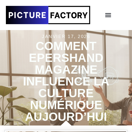
JANVIER 17, 2026
COMMENT
EPERSHAND
MAGAZINE
INFLUENCE LA
CULTURE
NUMÉRIQUE
AUJOURD’HUI