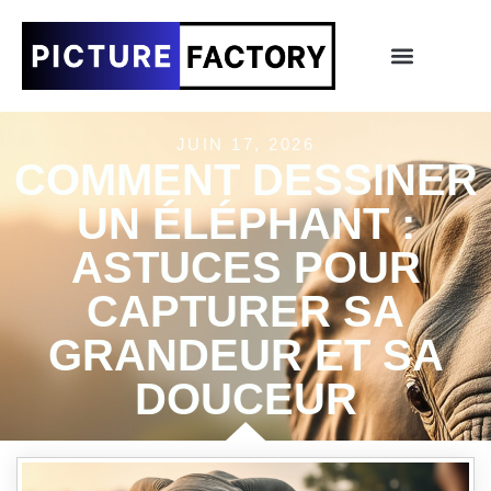
JUIN 17, 2026
COMMENT DESSINER
UN ÉLÉPHANT :
ASTUCES POUR
CAPTURER SA
GRANDEUR ET SA
DOUCEUR