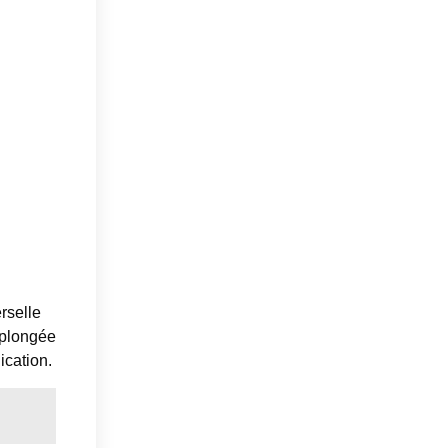
rselle
 plongée
ication.