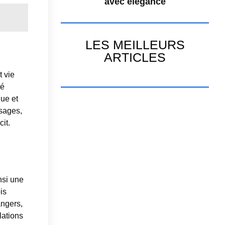
avec élégance
LES MEILLEURS
ARTICLES
t vie
té
que et
isages,
it.
nsi une
is
angers,
lations