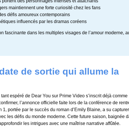
 portent des personnages intenses et attachants
ers maintiennent une forte curiosité chez les fans
des défis amoureux contemporains
hétiques influencés par les dramas coréens
 fascinante dans les multiples visages de l’amour moderne, a
date de sortie qui allume la
 tant espéré de Dear You sur Prime Video s’inscrit déjà comme
nfirmer, l’annonce officielle faite lors de la conférence de rent
1, portée par le succès du roman d’Emily Blaine, a su capture
vec les défis du monde moderne. Cette future saison, baignée d
pprofondir les intrigues avec une maîtrise narrative affûtée.