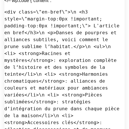
<!– wp:code {"content":"
<div class=\"en-bref\">\n <h3 
style=\"margin-top:0px !important; 
padding-top:0px !important;\"> L'article 
en bref</h3>\n <p>Danses de pourpres et 
alliances subtiles, voici comment le 
prune sublime l’habitat.</p>\n <ul>\n 
<li> <strong>Racines et 
mystères</strong>: exploration complète 
de l’histoire et des symboles de la 
teinte</li>\n <li> <strong>Harmonies 
chromatiques</strong>: alliances de 
couleurs et matériaux pour ambiances 
variées</li>\n <li> <strong>Pièces 
sublimées</strong>: stratégies 
d’intégration du prune dans chaque pièce 
de la maison</li>\n <li> 
<strong>Accessoires clés</strong>: 