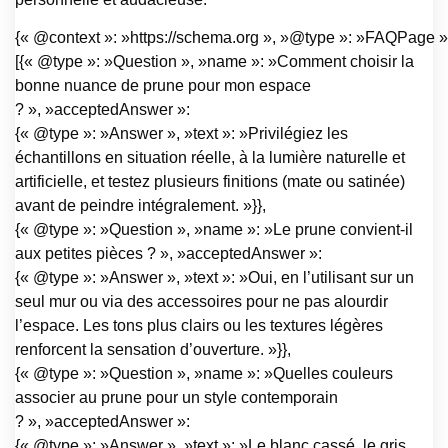
{« @context »: »https://schema.org », »@type »: »FAQPage »,
[{« @type »: »Question », »name »: »Comment choisir la
bonne nuance de prune pour mon espace
? », »acceptedAnswer »:
{« @type »: »Answer », »text »: »Privilégiez les
échantillons en situation réelle, à la lumière naturelle et
artificielle, et testez plusieurs finitions (mate ou satinée)
avant de peindre intégralement. »}},
{« @type »: »Question », »name »: »Le prune convient-il
aux petites pièces ? », »acceptedAnswer »:
{« @type »: »Answer », »text »: »Oui, en l’utilisant sur un
seul mur ou via des accessoires pour ne pas alourdir
l’espace. Les tons plus clairs ou les textures légères
renforcent la sensation d’ouverture. »}},
{« @type »: »Question », »name »: »Quelles couleurs
associer au prune pour un style contemporain
? », »acceptedAnswer »:
{« @type »: »Answer », »text »: »Le blanc cassé, le gris