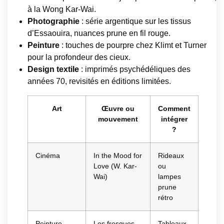
à la Wong Kar-Wai.
Photographie
: série argentique sur les tissus
d’Essaouira, nuances prune en fil rouge.
Peinture
: touches de pourpre chez Klimt et Turner
pour la profondeur des cieux.
Design textile
: imprimés psychédéliques des
années 70, revisités en éditions limitées.
Art
Œuvre ou
Comment
mouvement
intégrer
?
Cinéma
In the Mood for
Rideaux
Love (W. Kar-
ou
Wai)
lampes
prune
rétro
Peinture
Les fresques
Tableaux