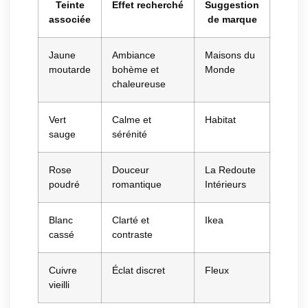
Teinte
Effet recherché
Suggestion
associée
de marque
Jaune
Ambiance
Maisons du
moutarde
bohème et
Monde
chaleureuse
Vert
Calme et
Habitat
sauge
sérénité
Rose
Douceur
La Redoute
poudré
romantique
Intérieurs
Blanc
Clarté et
Ikea
cassé
contraste
Cuivre
Éclat discret
Fleux
vieilli