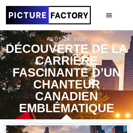
AOÛT 28, 2025
DÉCOUVERTE DE LA
CARRIÈRE
FASCINANTE D’UN
CHANTEUR
CANADIEN
EMBLÉMATIQUE