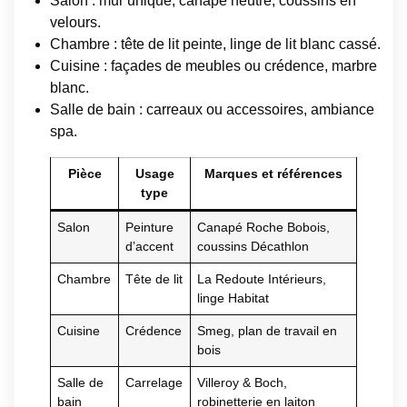
Salon : mur unique, canapé neutre, coussins en
velours.
Chambre : tête de lit peinte, linge de lit blanc cassé.
Cuisine : façades de meubles ou crédence, marbre
blanc.
Salle de bain : carreaux ou accessoires, ambiance
spa.
Pièce
Usage
Marques et références
type
Salon
Peinture
Canapé Roche Bobois,
d’accent
coussins Décathlon
Chambre
Tête de lit
La Redoute Intérieurs,
linge Habitat
Cuisine
Crédence
Smeg, plan de travail en
bois
Salle de
Carrelage
Villeroy & Boch,
bain
robinetterie en laiton