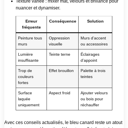
Texture variée : mixer mat, velours et brillance pour
nuancer et dynamiser.
Erreur
Conséquence
Solution
fréquente
Peinture tous
Oppression
Murs d’accent
murs
visuelle
ou accessoires
Lumière
Teinte terne
Éclairages
insuffisante
d’appoint
Trop de
Effet brouillon
Palette à trois
couleurs
teintes
fortes
Surface
Aspect froid
Ajouter velours
laquée
ou bois pour
uniquement
réchauffer
Avec ces conseils actualisés, le bleu canard reste un atout