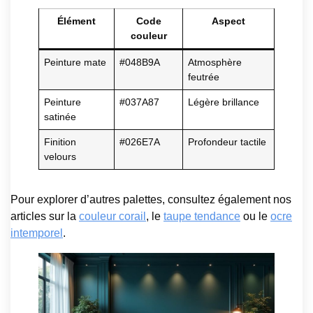
Élément
Code
Aspect
couleur
Peinture mate
#048B9A
Atmosphère
feutrée
Peinture
#037A87
Légère brillance
satinée
Finition
#026E7A
Profondeur tactile
velours
Pour explorer d’autres palettes, consultez également nos
articles sur la
couleur corail
, le
taupe tendance
ou le
ocre
intemporel
.