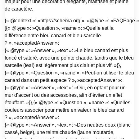
majeur pour une décoration élégante, maîtrisée et pleine
de caractère.
{« @context »: »https://schema.org », »@type »: »FAQPage »,
[{« @type »: »Question », »name »: »Quelle est la
différence entre bleu canard et bleu sarcelle
? », »acceptedAnswer »:
{« @type »: »Answer », »text »: »Le bleu canard est plus
foncé et saturé, avec une pointe chaude, tandis que le bleu
sarcelle (teal) est légèrement plus clair et plus vif. »}},
{« @type »: »Question », »name »: »Peut-on utiliser le bleu
canard dans un petit espace ? », »acceptedAnswer »:
{« @type »: »Answer », »text »: »Oui, en optant pour un
mur d’accent ou des accessoires, afin d’éviter un effet
étouffant. »}},{« @type »: »Question », »name »: »Quelles
couleurs associer pour mettre en valeur le bleu canard
? », »acceptedAnswer »:
{« @type »: »Answer », »text »: »Des neutres doux (blanc
cassé, beige), une teinte chaude (jaune moutarde,